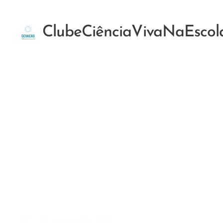
ClubeCiênciaVivaNaEscol